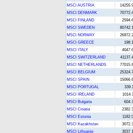
MSCI AUSTRIA
14255.
MSCI DENMARK
70772.
MSCI FINLAND
2594.
MSCI SWEDEN
80742.
MSCI NORWAY
26972.
MSCI GREECE
198.
MSCI ITALY
4047.
MSCI SWITZERLAND
41137.
MSCI NETHERLANDS
77015.
MSCI BELGIUM
25324.
MSCI SPAIN
15066.
MSCI PORTUGAL
339.
MSCI IRELAND
1014.
MSCI Bulgaria
604.
MSCI Croatia
2382.
MSCI Estonia
1182.
MSCI Kazakhstan
3072.
MSCI Lithuania
3037.