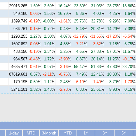
29016.265
1.59
%
2.59
%
16.24
%
23.30
%
31.05
%
28.75
%
13.86
%
949.180
-0.06
%
1.56
%
16.79
%
9.86
%
4.00
%
4.25
%
1.64
%
1399.749
-0.19
%
-0.00
%
-1.61
%
25.76
%
32.78
%
9.29
%
7.09
%
984.761
-0.15
%
0.72
%
0.48
%
5.48
%
20.81
%
14.29
%
7.39
%
1293.253
1.27
%
2.30
%
4.07
%
-32.79
%
-31.65
%
-17.20
%
-5.54
%
1607.892
-0.08
%
1.01
%
4.38
%
-7.21
%
-3.52
%
7.18
%
5.75
%
488.156
-0.19
%
3.34
%
3.25
%
4.65
%
27.88
%
57.01
%
11.57
%
934.507
-0.43
%
1.72
%
-3.90
%
0.87
%
20.14
%
11.25
%
-0.17
%
4635.471
-0.61
%
0.97
%
-3.16
%
55.47
%
81.83
%
47.80
%
23.70
%
87619.601
0.57
%
-2.11
%
-0.76
%
7.49
%
12.41
%
10.33
%
1.18
%
170.195
0.59
%
1.12
%
2.48
%
-6.19
%
-1.49
%
8.79
%
-1.73
%
3241.101
1.32
%
3.43
%
-2.73
%
6.33
%
23.61
%
9.93
%
0.15
%
1-day
MTD
3-Month
YTD
1Y
3Y
5Y