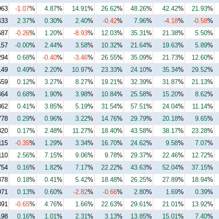
963
-1.07
%
4.87
%
14.91
%
26.62
%
48.26
%
42.42
%
21.93
%
433
2.37
%
0.30
%
2.40
%
-0.42
%
7.96
%
-4.18
%
-0.58
%
687
-0.26
%
1.20
%
-8.93
%
12.03
%
35.31
%
21.38
%
5.50
%
157
-0.00
%
2.44
%
3.58
%
10.32
%
21.64
%
19.63
%
5.89
%
294
0.68
%
-0.40
%
-3.46
%
26.55
%
35.09
%
21.73
%
12.60
%
149
0.49
%
2.20
%
10.97
%
23.33
%
24.10
%
35.34
%
29.52
%
659
0.12
%
3.27
%
8.27
%
19.21
%
32.39
%
31.87
%
21.13
%
464
0.68
%
1.90
%
3.98
%
10.84
%
25.58
%
15.20
%
8.62
%
862
0.41
%
3.85
%
5.19
%
31.54
%
57.51
%
24.04
%
11.14
%
778
0.29
%
0.96
%
3.22
%
14.76
%
29.79
%
20.18
%
9.65
%
820
0.17
%
2.48
%
11.27
%
18.40
%
43.58
%
38.17
%
23.28
%
115
-0.35
%
1.29
%
3.34
%
16.70
%
24.62
%
9.58
%
7.07
%
110
2.56
%
7.15
%
9.06
%
9.78
%
29.37
%
22.46
%
12.72
%
754
0.16
%
1.82
%
7.17
%
22.22
%
43.63
%
52.04
%
37.15
%
378
0.18
%
0.41
%
5.42
%
18.48
%
26.25
%
27.89
%
18.94
%
071
0.13
%
0.60
%
-2.82
%
-0.66
%
2.80
%
1.69
%
0.39
%
391
-0.65
%
4.76
%
1.66
%
22.63
%
29.61
%
21.01
%
13.92
%
198
0.16
%
1.01
%
2.31
%
3.13
%
13.85
%
15.01
%
7.40
%