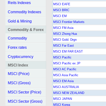
Reits Indexes
MSCI EAFE
MSCI BRIC
Commodity Indexes
MSCI EM
Gold & Mining
MSCI Frontier Markets
MSCI FM Asia
Commodity & Forex
MSCI Zhong Hua
Commodity
MSCI Gold. Drgn
MSCI Far East
Forex rates
MSCI EM FAR EAST
Cryptocurrency
MSCI Pacific
MSCI Pacific ex JP
MSCI Index
MSCI AC Pacific
MSCI (Price)
MSCI Asia Pacific
MSCI EM Asia
MSCI (Gross)
MSCI AUSTRALIA
MSCI Sector (Price)
MSCI NEW ZEALAND
MSCI JAPAN
MSCI Sector (Gross)
MSCI Korea