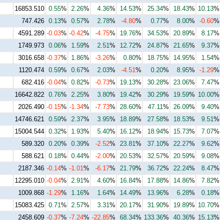
16853.510
0.55
%
2.26
%
4.36
%
14.53
%
25.34
%
18.43
%
10.13
%
747.426
0.13
%
0.57
%
2.78
%
-4.80
%
0.77
%
8.00
%
-0.60
%
4591.289
-0.03
%
-0.42
%
-4.75
%
19.76
%
34.53
%
20.89
%
8.17
%
1749.973
0.06
%
1.59
%
2.51
%
12.72
%
24.87
%
21.65
%
9.37
%
3016.658
-0.37
%
1.86
%
-3.26
%
0.80
%
18.75
%
14.95
%
1.54
%
1120.474
0.59
%
0.67
%
2.03
%
-4.51
%
0.20
%
8.95
%
-1.29
%
682.416
-0.04
%
0.82
%
-0.73
%
19.13
%
30.28
%
23.06
%
7.47
%
16642.822
0.76
%
2.25
%
3.80
%
19.42
%
30.29
%
19.59
%
10.00
%
2026.490
-0.15
%
-1.34
%
-7.73
%
28.60
%
47.11
%
26.09
%
9.40
%
14746.621
0.59
%
2.37
%
3.95
%
18.89
%
27.58
%
18.53
%
9.51
%
15004.544
0.32
%
1.93
%
5.40
%
16.12
%
18.94
%
15.73
%
7.07
%
589.320
0.20
%
0.39
%
-2.52
%
23.81
%
37.10
%
22.27
%
9.62
%
588.621
0.18
%
0.44
%
-2.00
%
20.53
%
32.57
%
20.59
%
9.08
%
2187.346
-0.14
%
-1.01
%
-6.17
%
21.79
%
36.72
%
22.24
%
8.47
%
12295.010
-0.04
%
2.91
%
4.60
%
16.84
%
17.88
%
14.86
%
7.82
%
1009.868
-1.29
%
1.16
%
1.64
%
14.49
%
13.96
%
6.28
%
0.18
%
15083.425
0.71
%
2.57
%
3.31
%
20.17
%
31.90
%
19.89
%
10.70
%
2458.609
-0.37
%
-7.24
%
-22.85
%
68.34
%
133.36
%
40.36
%
15.13
%