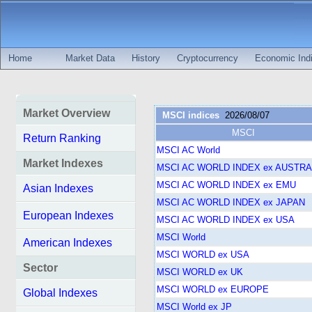
Home
Market Data
History
Cryptocurrency
Economic Indi
Market Overview
MSCI indices
2026/08/07
MSCI
Return Ranking
MSCI AC World
Market Indexes
MSCI AC WORLD INDEX ex AUSTRA
MSCI AC WORLD INDEX ex EMU
Asian Indexes
MSCI AC WORLD INDEX ex JAPAN
European Indexes
MSCI AC WORLD INDEX ex USA
MSCI World
American Indexes
MSCI WORLD ex USA
Sector
MSCI WORLD ex UK
MSCI WORLD ex EUROPE
Global Indexes
MSCI World ex JP