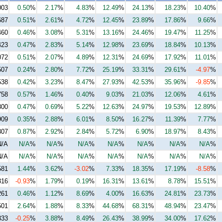
003
0.50
%
2.17
%
4.83
%
12.49
%
24.13
%
18.23
%
10.40
%
687
0.51
%
2.61
%
4.72
%
12.45
%
23.89
%
17.86
%
9.66
%
460
0.46
%
3.08
%
5.31
%
13.16
%
24.46
%
19.47
%
11.25
%
423
0.47
%
2.83
%
5.14
%
12.98
%
23.69
%
18.84
%
10.13
%
072
0.51
%
2.07
%
4.89
%
12.31
%
24.69
%
17.92
%
11.01
%
507
0.24
%
2.80
%
7.72
%
25.19
%
33.31
%
29.61
%
-4.97
%
538
0.42
%
3.23
%
8.47
%
27.93
%
42.53
%
35.96
%
-9.85
%
758
0.57
%
1.46
%
0.40
%
9.03
%
21.03
%
12.06
%
4.61
%
800
0.47
%
0.69
%
5.22
%
12.63
%
24.97
%
19.53
%
12.89
%
909
0.35
%
2.88
%
6.01
%
8.50
%
16.27
%
11.39
%
7.77
%
307
0.87
%
2.92
%
2.84
%
5.72
%
6.90
%
18.97
%
8.43
%
N/A
N/A
%
N/A
%
N/A
%
N/A
%
N/A
%
N/A
%
N/A
%
N/A
N/A
%
N/A
%
N/A
%
N/A
%
N/A
%
N/A
%
N/A
%
581
1.44
%
3.62
%
-3.02
%
7.33
%
18.35
%
17.19
%
-8.58
%
316
-0.93
%
1.79
%
0.19
%
16.31
%
13.61
%
8.78
%
15.51
%
261
0.46
%
1.12
%
8.69
%
4.00
%
16.63
%
24.81
%
23.73
%
501
2.64
%
1.88
%
8.33
%
44.68
%
68.31
%
48.94
%
23.47
%
333
-0.25
%
3.88
%
8.49
%
26.43
%
38.99
%
34.00
%
17.62
%