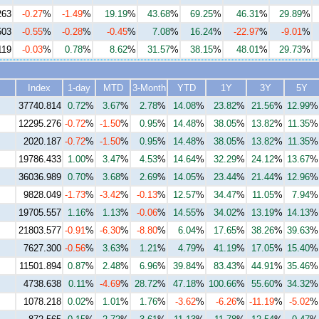
263
-0.27
%
-1.49
%
19.19
%
43.68
%
69.25
%
46.31
%
29.89
%
503
-0.55
%
-0.28
%
-0.45
%
7.08
%
16.24
%
-22.97
%
-9.01
%
119
-0.03
%
0.78
%
8.62
%
31.57
%
38.15
%
48.01
%
29.73
%
Index
1-day
MTD
3-Month
YTD
1Y
3Y
5Y
37740.814
0.72
%
3.67
%
2.78
%
14.08
%
23.82
%
21.56
%
12.99
%
12295.276
-0.72
%
-1.50
%
0.95
%
14.48
%
38.05
%
13.82
%
11.35
%
2020.187
-0.72
%
-1.50
%
0.95
%
14.48
%
38.05
%
13.82
%
11.35
%
19786.433
1.00
%
3.47
%
4.53
%
14.64
%
32.29
%
24.12
%
13.67
%
36036.989
0.70
%
3.68
%
2.69
%
14.05
%
23.44
%
21.44
%
12.96
%
9828.049
-1.73
%
-3.42
%
-0.13
%
12.57
%
34.47
%
11.05
%
7.94
%
19705.557
1.16
%
1.13
%
-0.06
%
14.55
%
34.02
%
13.19
%
14.13
%
21803.577
-0.91
%
-6.30
%
-8.80
%
6.04
%
17.65
%
38.26
%
39.63
%
7627.300
-0.56
%
3.63
%
1.21
%
4.79
%
41.19
%
17.05
%
15.40
%
11501.894
0.87
%
2.48
%
6.96
%
39.84
%
83.43
%
44.91
%
35.46
%
4738.638
0.11
%
-4.69
%
28.72
%
47.18
%
100.66
%
55.60
%
34.32
%
1078.218
0.02
%
1.01
%
1.76
%
-3.62
%
-6.26
%
-11.19
%
-5.02
%