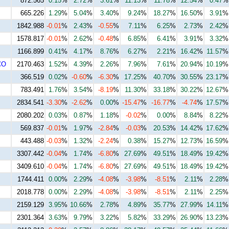
872.565
0.15
%
2.72
%
3.61
%
11.13
%
11.78
%
12.54
%
0.47
%
665.226
1.29
%
5.04
%
3.40
%
9.24
%
18.27
%
16.50
%
3.91
%
1842.988
-0.01
%
2.43
%
-0.55
%
7.11
%
6.25
%
2.73
%
2.42
%
1578.817
-0.01
%
2.62
%
-0.48
%
6.85
%
6.41
%
3.91
%
3.32
%
1166.899
0.41
%
4.17
%
8.76
%
6.27
%
2.21
%
16.42
%
11.57
%
CO
2170.463
1.52
%
4.39
%
2.26
%
7.96
%
7.61
%
20.94
%
10.19
%
366.519
0.02
%
-0.60
%
-6.30
%
17.25
%
40.70
%
30.55
%
23.17
%
783.491
1.76
%
3.54
%
-8.19
%
11.30
%
33.18
%
30.22
%
12.67
%
2834.541
-3.30
%
-2.62
%
0.00
%
-15.47
%
-16.77
%
-4.74
%
17.57
%
2080.202
0.03
%
0.87
%
1.18
%
-0.02
%
0.00
%
8.84
%
8.22
%
569.837
-0.01
%
1.97
%
-2.84
%
-0.03
%
20.53
%
14.42
%
17.62
%
443.488
-0.03
%
1.32
%
-2.24
%
0.38
%
15.27
%
12.73
%
16.59
%
3307.442
-0.04
%
1.74
%
-6.80
%
27.69
%
49.51
%
18.49
%
19.42
%
3409.610
-0.04
%
1.74
%
-6.80
%
27.69
%
49.51
%
18.49
%
19.42
%
1744.411
0.00
%
2.29
%
-4.08
%
-3.98
%
-8.51
%
2.11
%
2.28
%
2018.778
0.00
%
2.29
%
-4.08
%
-3.98
%
-8.51
%
2.11
%
2.25
%
2159.129
3.95
%
10.66
%
2.78
%
4.89
%
35.77
%
27.99
%
14.11
%
2301.364
3.63
%
9.79
%
3.22
%
5.82
%
33.29
%
26.90
%
13.23
%