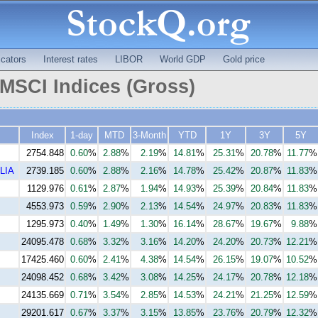
cators
Interest rates
LIBOR
World GDP
Gold price
MSCI Indices (Gross)
Index
1-day
MTD
3-Month
YTD
1Y
3Y
5Y
2754.848
0.60
%
2.88
%
2.19
%
14.81
%
25.31
%
20.78
%
11.77
%
LIA
2739.185
0.60
%
2.88
%
2.16
%
14.78
%
25.42
%
20.87
%
11.83
%
1129.976
0.61
%
2.87
%
1.94
%
14.93
%
25.39
%
20.84
%
11.83
%
4553.973
0.59
%
2.90
%
2.13
%
14.54
%
24.97
%
20.83
%
11.83
%
1295.973
0.40
%
1.49
%
1.30
%
16.14
%
28.67
%
19.67
%
9.88
%
24095.478
0.68
%
3.32
%
3.16
%
14.20
%
24.20
%
20.73
%
12.21
%
17425.460
0.60
%
2.41
%
4.38
%
14.54
%
26.15
%
19.07
%
10.52
%
24098.452
0.68
%
3.42
%
3.08
%
14.25
%
24.17
%
20.78
%
12.18
%
24135.669
0.71
%
3.54
%
2.85
%
14.53
%
24.21
%
21.25
%
12.59
%
29201.617
0.67
%
3.37
%
3.15
%
13.85
%
23.76
%
20.79
%
12.32
%